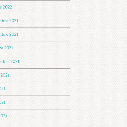
er 2022
bre 2021
bre 2021
re 2021
mbre 2021
t 2021
021
021
2021