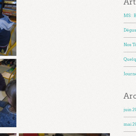
Art
MS : 
Dégus
Nos To
Quelqu
Journ
Ar
juin 
mai 2