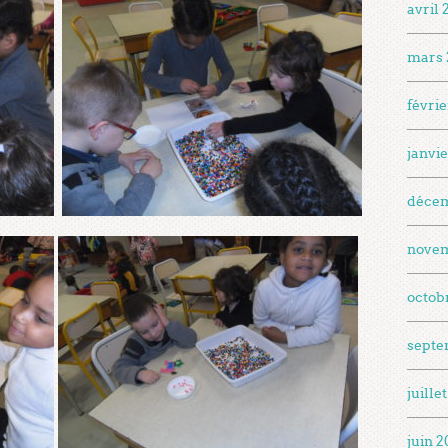
avril
mars 
févri
janvi
déce
nove
octob
septe
juille
juin 