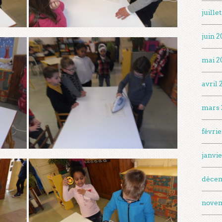
juille
juin 
mai 2
avril
mars 
févri
janvi
déce
nove