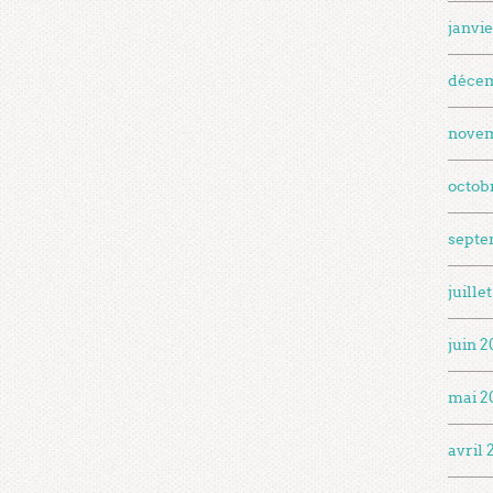
janvi
décem
novem
octob
septe
juille
juin 2
mai 2
avril 