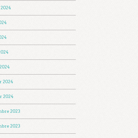
t 2024
2024
024
 2024
2024
er 2024
er 2024
mbre 2023
mbre 2023