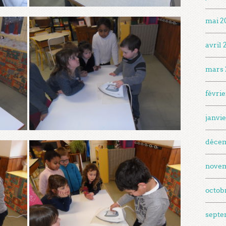
mai 2
avril
mars 
févri
janvi
déce
nove
octob
septe