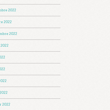
mbre 2022
re 2022
mbre 2022
t 2022
2022
022
 2022
2022
er 2022