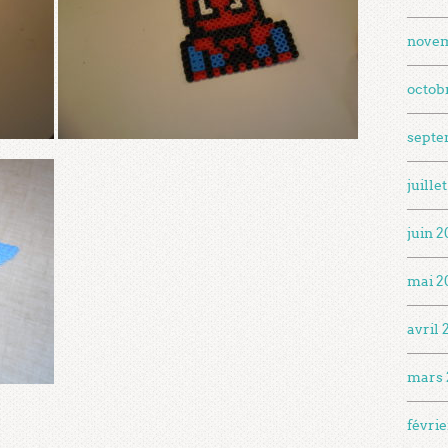
nove
octob
septe
juille
juin 
mai 2
avril
mars 
févri