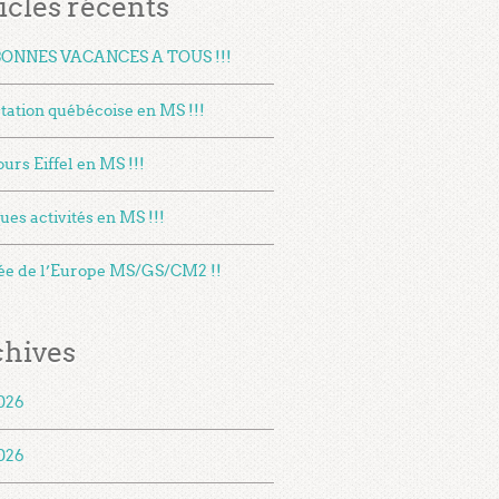
icles récents
BONNES VACANCES A TOUS !!!
tation québécoise en MS !!!
urs Eiffel en MS !!!
es activités en MS !!!
ée de l’Europe MS/GS/CM2 !!
chives
2026
026