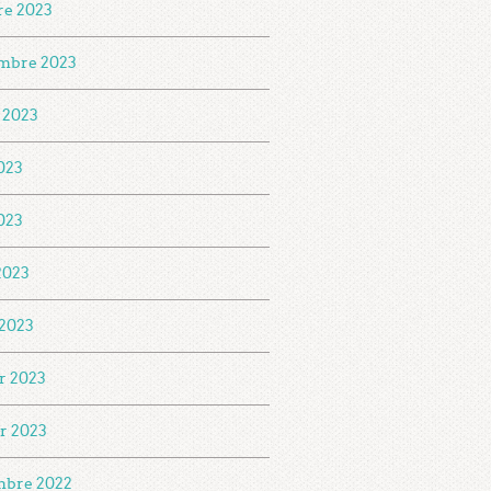
re 2023
mbre 2023
t 2023
2023
023
 2023
2023
er 2023
er 2023
mbre 2022