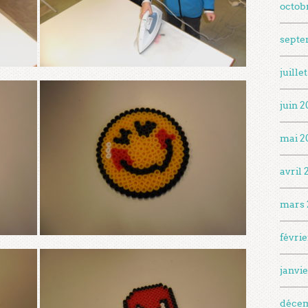
octob
septe
juille
juin 
mai 2
avril
mars 
févri
janvi
déce